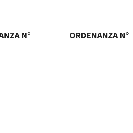
ANZA N°
ORDENANZA N°
021
4206/2021
 de 2021
15 de octubre de 2021
reductor
ANZA N°
ORDENANZA N°
021
4301/2021