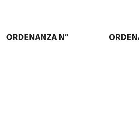
ORDENANZA N°
ORDEN
4200/2021
4207/2
17 de octubre de 2021
15 de octubre
crea campaña
reductor
ORDENANZA N°
ORDEN
4304/2021
4303/2