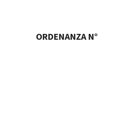
ORDENANZA N°
4205/2021
15 de octubre de 2021
denomina
ORDENANZA N°
4300/2021