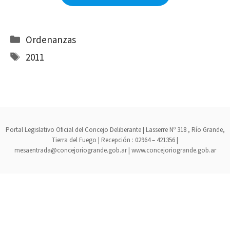
Categorías
Ordenanzas
Etiquetas
2011
Portal Legislativo Oficial del Concejo Deliberante | Lasserre Nº 318 , Río Grande,
Tierra del Fuego | Recepción : 02964 – 421356 |
mesaentrada@concejoriogrande.gob.ar | www.concejoriogrande.gob.ar