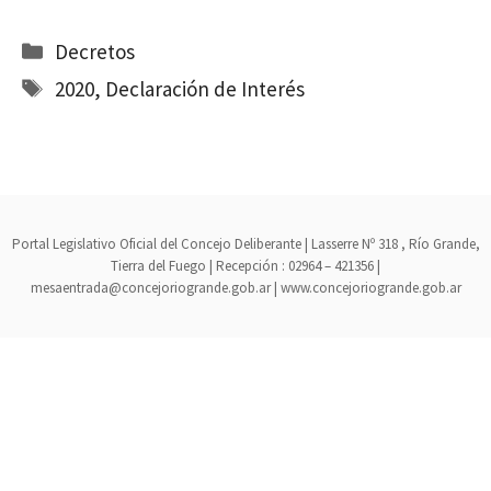
Categorías
Decretos
Etiquetas
2020
,
Declaración de Interés
Portal Legislativo Oficial del Concejo Deliberante | Lasserre Nº 318 , Río Grande,
Tierra del Fuego | Recepción : 02964 – 421356 |
mesaentrada@concejoriogrande.gob.ar | www.concejoriogrande.gob.ar