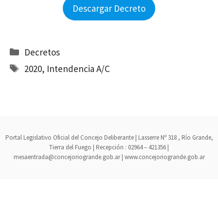
Descargar Decreto
Categorías
Decretos
Etiquetas
2020
,
Intendencia A/C
Portal Legislativo Oficial del Concejo Deliberante | Lasserre Nº 318 , Río Grande,
Tierra del Fuego | Recepción : 02964 – 421356 |
mesaentrada@concejoriogrande.gob.ar | www.concejoriogrande.gob.ar