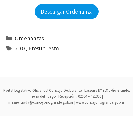
Descargar Ordenanza
Categorías
Ordenanzas
Etiquetas
2007
,
Presupuesto
Portal Legislativo Oficial del Concejo Deliberante | Lasserre Nº 318 , Río Grande,
Tierra del Fuego | Recepción : 02964 – 421356 |
mesaentrada@concejoriogrande.gob.ar | www.concejoriogrande.gob.ar