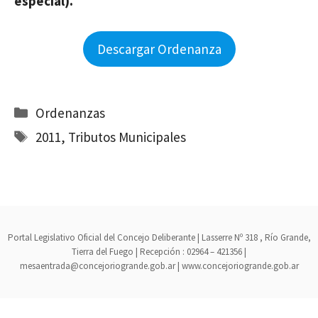
especial).
Descargar Ordenanza
Categorías
Ordenanzas
Etiquetas
2011
,
Tributos Municipales
Portal Legislativo Oficial del Concejo Deliberante | Lasserre Nº 318 , Río Grande,
Tierra del Fuego | Recepción : 02964 – 421356 |
mesaentrada@concejoriogrande.gob.ar | www.concejoriogrande.gob.ar