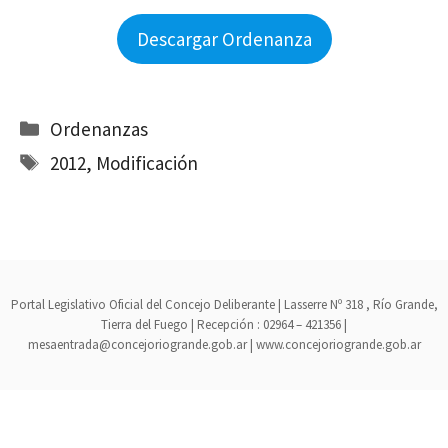
Descargar Ordenanza
Categorías
Ordenanzas
Etiquetas
2012
,
Modificación
Portal Legislativo Oficial del Concejo Deliberante | Lasserre Nº 318 , Río Grande,
Tierra del Fuego | Recepción : 02964 – 421356 |
mesaentrada@concejoriogrande.gob.ar | www.concejoriogrande.gob.ar