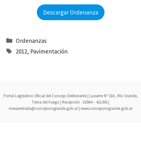
Descargar Ordenanza
Categorías
Ordenanzas
Etiquetas
2012
,
Pavimentación
Portal Legislativo Oficial del Concejo Deliberante | Lasserre Nº 318 , Río Grande,
Tierra del Fuego | Recepción : 02964 – 421356 |
mesaentrada@concejoriogrande.gob.ar | www.concejoriogrande.gob.ar