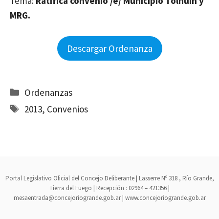
Tema:
Ratifica convenio /e/ Municipio Tolhuin y
MRG.
Descargar Ordenanza
Categorías
Ordenanzas
Etiquetas
2013
,
Convenios
Portal Legislativo Oficial del Concejo Deliberante | Lasserre Nº 318 , Río Grande,
Tierra del Fuego | Recepción : 02964 – 421356 |
mesaentrada@concejoriogrande.gob.ar | www.concejoriogrande.gob.ar