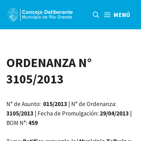
Saltar
al
MENÚ
contenido
ORDENANZA N°
3105/2013
N° de Asunto:
015/2013
| N° de Ordenanza:
3105/2013
| Fecha de Promulgación:
29/04/2013
|
BOM N°:
459