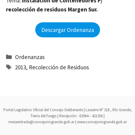
Tema:
Instalación de Contenedores P/
recolección de residuos Margen Sur.
Descargar Ordenanza
Categorías
Ordenanzas
Etiquetas
2013
,
Recolección de Residuos
Portal Legislativo Oficial del Concejo Deliberante | Lasserre Nº 318 , Río Grande,
Tierra del Fuego | Recepción : 02964 – 421356 |
mesaentrada@concejoriogrande.gob.ar | www.concejoriogrande.gob.ar