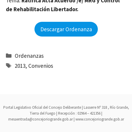
Tema:
Ratifica Acta Acuerdo /e/ MRG y Control
de Rehabilitación Libertador.
Descargar Ordenanza
Categorías
Ordenanzas
Etiquetas
2013
,
Convenios
Portal Legislativo Oficial del Concejo Deliberante | Lasserre Nº 318 , Río Grande,
Tierra del Fuego | Recepción : 02964 – 421356 |
mesaentrada@concejoriogrande.gob.ar | www.concejoriogrande.gob.ar