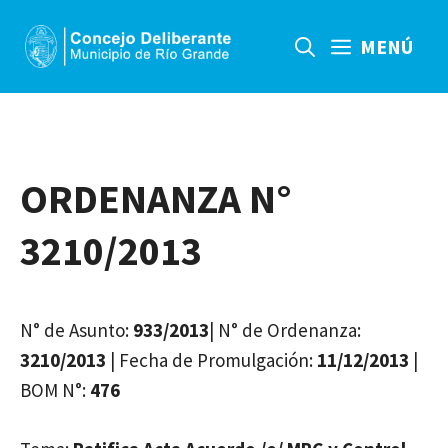
Saltar
al
MENÚ
contenido
ORDENANZA N°
3210/2013
N° de Asunto:
933/2013
| N° de Ordenanza:
3210/2013
| Fecha de Promulgación:
11/12/2013
|
BOM N°:
476