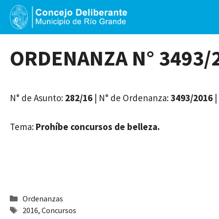
Saltar
al
contenido
ORDENANZA N° 3493/
N° de Asunto:
282/16
| N° de Ordenanza:
3493/2016
|
Tema:
Prohíbe concursos de belleza.
Categorías
Ordenanzas
Etiquetas
2016
,
Concursos