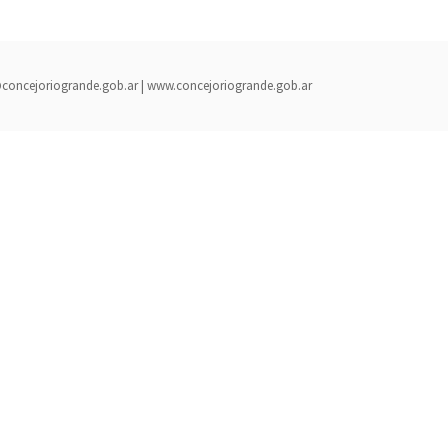
rada@concejoriogrande.gob.ar | www.concejoriogrande.gob.ar