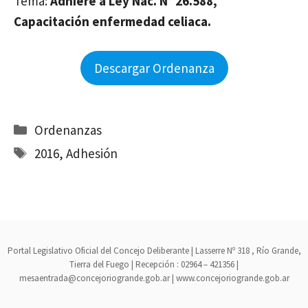
Tema:
Adhiere a Ley Nac. N° 26.588,
Capacitación enfermedad celiaca.
Descargar Ordenanza
Categorías
Ordenanzas
Etiquetas
2016
,
Adhesión
Portal Legislativo Oficial del Concejo Deliberante | Lasserre Nº 318 , Río Grande,
Tierra del Fuego | Recepción : 02964 – 421356 |
mesaentrada@concejoriogrande.gob.ar | www.concejoriogrande.gob.ar