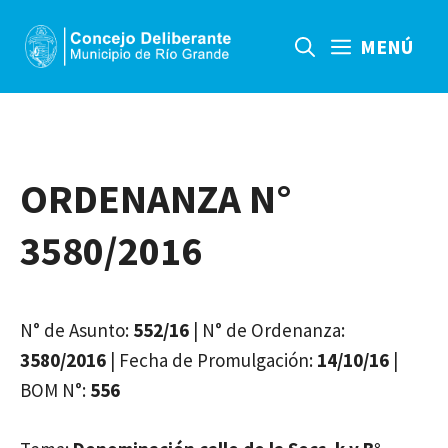
Saltar
al
MENÚ
contenido
ORDENANZA N°
3580/2016
N° de Asunto:
552/16
| N° de Ordenanza:
3580/2016
| Fecha de Promulgación:
14/10/16
|
BOM N°:
556