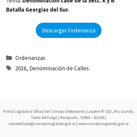
Tema:
Denominación calle de la Secc. k y B°
Batalla Georgias del Sur.
Descargar Ordenanza
Categorías
Ordenanzas
Etiquetas
2016
,
Denominación de Calles
Portal Legislativo Oficial del Concejo Deliberante | Lasserre Nº 318 , Río Grande,
Tierra del Fuego | Recepción : 02964 – 421356 |
mesaentrada@concejoriogrande.gob.ar | www.concejoriogrande.gob.ar