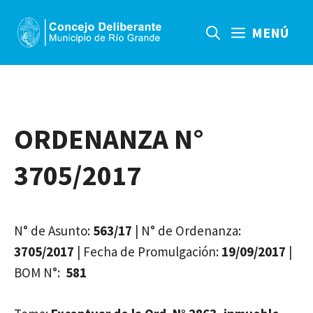
Saltar
al
MENÚ
contenido
ORDENANZA N°
3705/2017
N° de Asunto:
563/17
| N° de Ordenanza:
3705/2017
| Fecha de Promulgación:
19/09/2017
|
BOM N°:
581