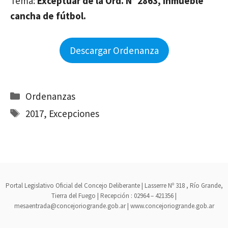
Tema:
Exceptuar de la Ord. N° 2863, inmueble
cancha de fútbol.
Descargar Ordenanza
Categorías
Ordenanzas
Etiquetas
2017
,
Excepciones
Portal Legislativo Oficial del Concejo Deliberante | Lasserre Nº 318 , Río Grande,
Tierra del Fuego | Recepción : 02964 – 421356 |
mesaentrada@concejoriogrande.gob.ar | www.concejoriogrande.gob.ar