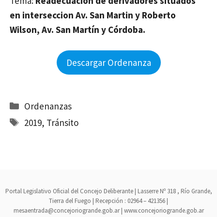
Tema:
Readecuacion de derivadores situados
en interseccion Av. San Martin y Roberto
Wilson, Av. San Martín y Córdoba.
Descargar Ordenanza
Categorías
Ordenanzas
Etiquetas
2019
,
Tránsito
Portal Legislativo Oficial del Concejo Deliberante | Lasserre Nº 318 , Río Grande,
Tierra del Fuego | Recepción : 02964 – 421356 |
mesaentrada@concejoriogrande.gob.ar | www.concejoriogrande.gob.ar