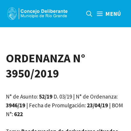
Saltar
al
MENÚ
contenido
ORDENANZA N°
3950/2019
N° de Asunto:
52/19
D. 03/19 | N° de Ordenanza:
3946/19
| Fecha de Promulgación:
23/04/19
| BOM
N°:
622