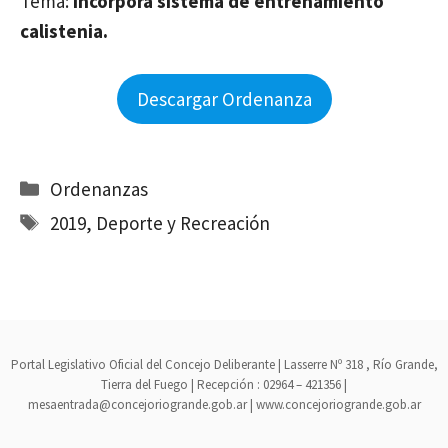
Tema:
Incorpora sistema de entrenamiento
calistenia.
Descargar Ordenanza
Categorías
Ordenanzas
Etiquetas
2019
,
Deporte y Recreación
Portal Legislativo Oficial del Concejo Deliberante | Lasserre Nº 318 , Río Grande,
Tierra del Fuego | Recepción : 02964 – 421356 |
mesaentrada@concejoriogrande.gob.ar | www.concejoriogrande.gob.ar