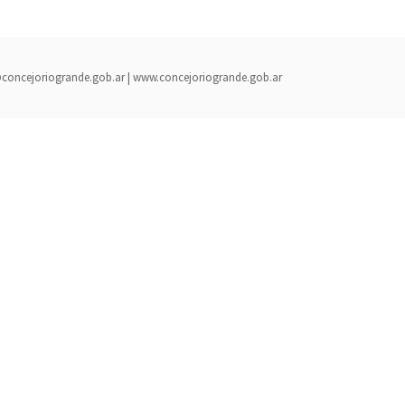
rada@concejoriogrande.gob.ar | www.concejoriogrande.gob.ar