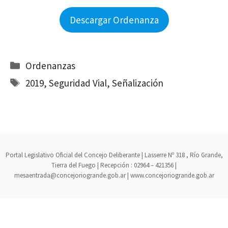
Descargar Ordenanza
Categorías
Ordenanzas
Etiquetas
2019
,
Seguridad Vial
,
Señalización
Portal Legislativo Oficial del Concejo Deliberante | Lasserre Nº 318 , Río Grande,
Tierra del Fuego | Recepción : 02964 – 421356 |
mesaentrada@concejoriogrande.gob.ar | www.concejoriogrande.gob.ar