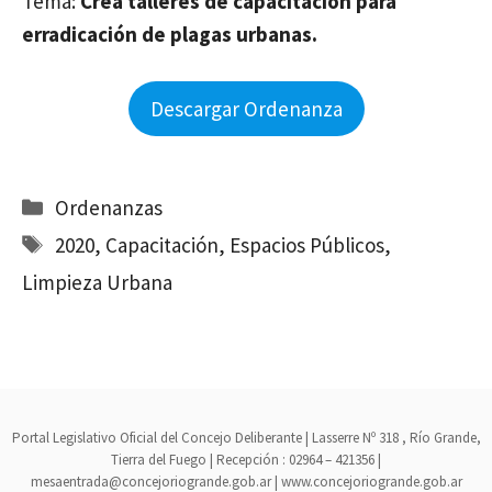
Tema:
Crea talleres de capacitación para
erradicación de plagas urbanas.
Descargar Ordenanza
Categorías
Ordenanzas
Etiquetas
2020
,
Capacitación
,
Espacios Públicos
,
Limpieza Urbana
Portal Legislativo Oficial del Concejo Deliberante | Lasserre Nº 318 , Río Grande,
Tierra del Fuego | Recepción : 02964 – 421356 |
mesaentrada@concejoriogrande.gob.ar | www.concejoriogrande.gob.ar