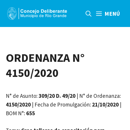
Saltar
al
MENÚ
contenido
ORDENANZA N°
4150/2020
N° de Asunto:
309/20 D. 49/20
| N° de Ordenanza:
4150/2020
| Fecha de Promulgación:
21/10/2020
|
BOM N°:
655