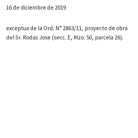
16 de diciembre de 2019
exceptua de la Ord. N° 2863/11, proyecto de obra
del Sr. Rodas Jose (secc. E, Mzo. 50, parcela 26).
ORDENANZA N° 4049/2019
16 de diciembre de 2019
modifica Ord. N° 4003/19 art. 1° (exceptuar de la
Ord. N° 2863/11 a proyecto de obra del Sr. Jorge
Rivero).