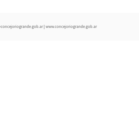
rada@concejoriogrande.gob.ar | www.concejoriogrande.gob.ar