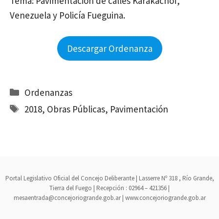
Tema: Pavimentación de calles Karakachof,
Venezuela y Policía Fueguina.
Descargar Ordenanza
Categorías
Ordenanzas
Etiquetas
2018
,
Obras Públicas
,
Pavimentación
Portal Legislativo Oficial del Concejo Deliberante | Lasserre Nº 318 , Río Grande,
Tierra del Fuego | Recepción : 02964 – 421356 |
mesaentrada@concejoriogrande.gob.ar | www.concejoriogrande.gob.ar