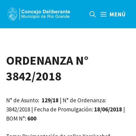
Saltar
al
MENÚ
contenido
ORDENANZA N°
3842/2018
N° de Asunto:
129/18
| N° de Ordenanza:
3842/2018 | Fecha de Promulgación:
18/06/2018
|
BOM N°:
600