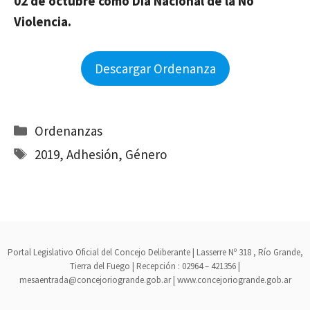
02 de octubre como Día Nacional de la No
Violencia.
Descargar Ordenanza
Categorías
Ordenanzas
Etiquetas
2019
,
Adhesión
,
Género
Portal Legislativo Oficial del Concejo Deliberante | Lasserre Nº 318 , Río Grande,
Tierra del Fuego | Recepción : 02964 – 421356 |
mesaentrada@concejoriogrande.gob.ar | www.concejoriogrande.gob.ar