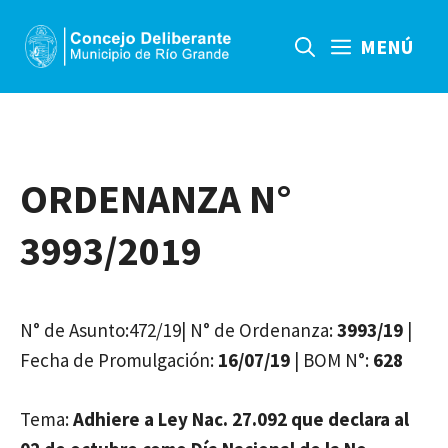
Saltar
al
MENÚ
contenido
ORDENANZA N°
3993/2019
N° de Asunto:472/19| N° de Ordenanza:
3993/19
|
Fecha de Promulgación:
16/07/19
| BOM N°:
628
Tema:
Adhiere a Ley Nac. 27.092 que declara al