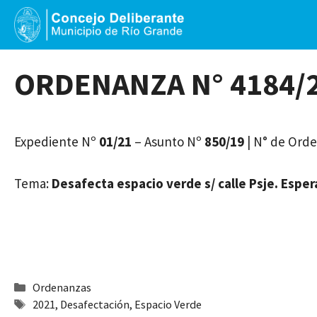
Saltar
al
contenido
ORDENANZA N° 4184/
Expediente Nº
01/21
– Asunto Nº
850/19
| N° de Ord
Tema:
Desafecta espacio
verde s/ calle Psje. Esper
Categorías
Ordenanzas
Etiquetas
2021
,
Desafectación
,
Espacio Verde