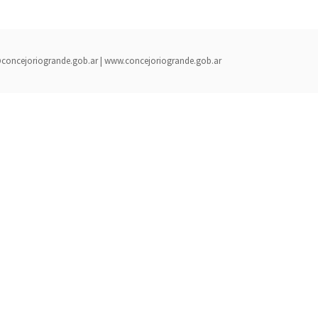
rada@concejoriogrande.gob.ar | www.concejoriogrande.gob.ar