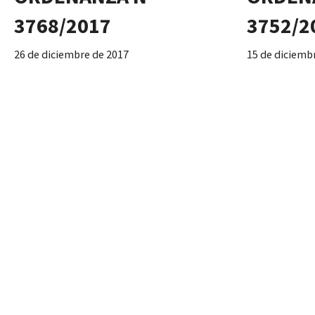
3768/2017
3752/2
26 de diciembre de 2017
15 de diciemb
Crea Figura de Placero
Desafecta e
Macizo 74, S
Atlética Esc
ORDENANZA N°
ORDEN
3690/2017
3684/2
19 de julio de 2017
19 de junio de