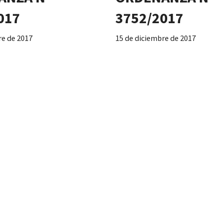
017
3752/2017
re de 2017
15 de diciembre de 2017
spacio verde, Parcela 1,
Desafecta espacio verde, P
ecc. C y adjudica a la Asoc.
Macizo 74, Secc. C y adjudic
uela Argentina
Atlética Escuela Argentina
ANZA N°
ORDENANZA N°
017
3600/2016
 2017
7 de noviembre de 2016