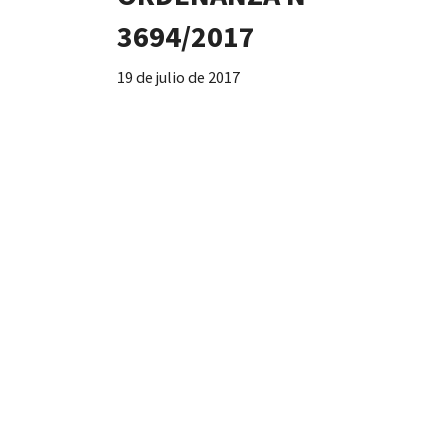
3694/2017
19 de julio de 2017
arcela 1,
Designa plaza Juan Carlos Ampuero
a a la Asoc.
Yañez – barrio Batalla de Georgias –
Secc. K – Macizo 14 D – Parcela 13
ORDENANZA N°
3599/2016
7 de noviembre de 2016